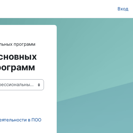
Вход
льных программ
основных
рограмм
деятельности в ПОО