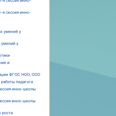
3-я сессия инно-
3-я сессия инно-
х умений у
 умений у
ктики
ние и
изации ФГОС НОО, ООО
 работы педагога
 сессия инно-школы
 сессия инно-школы
о роста