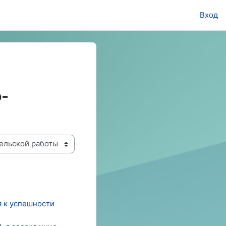
Вход
о-
я к успешности