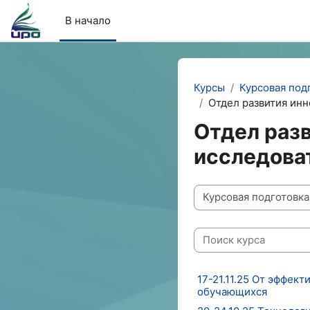
Перейти к основному содержанию
В начало
Курсы
Курсовая под
Отдел развития ин
Отдел разв
исследова
Категории курсов
Поиск курса
17-21.11.25 От эффек
обучающихся