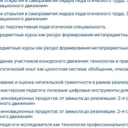
ии открытия и саморазвития лидера педагогического труда. 
вационного движения»
ии открытия и саморазвития лидера педагогического труда. 
вационного движения»
ер: перспективная педагогическая специальность
апредметные курсы как ресурс формирования метапредметны
предметные курсы как ресурс формирования метапредметных
дение участников конкурсного движения: технологии и пра
дагогический опыт как целостная система: обобщение, описа
рование и оценка читательской грамотности в рамках реал
 мастерская педагога: полезные цифровые инструменты для
 инновационных продуктов: от замысла до реализации. 2-я
нного движения»
 инновационных продуктов: от замысла до реализации. 2-я
ного движения»
 педагога-исследователя как технология профессиональног